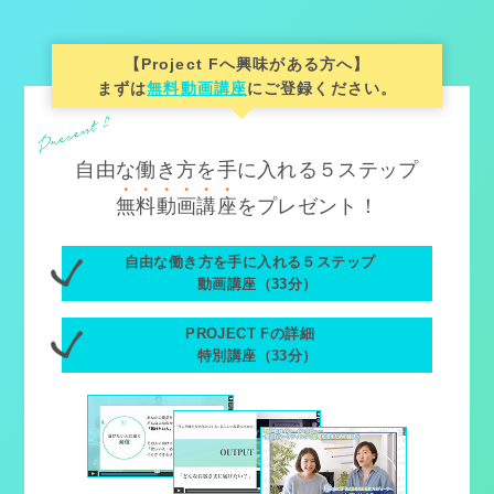
【Project Fへ興味がある方へ】
まずは
無料動画講座
にご登録ください。
自由な働き方を手に入れる５ステップ
無
料
動
画
講
座
をプレゼント！
自由な働き方を手に入れる５ステップ
動画講座（33分）
PROJECT Fの詳細
特別講座（33分）