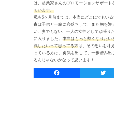
は、起業家さんのプロモーションサポート
ています。
私も5ヶ月前までは、本当にどこにでもい
夜は子供と一緒に寝落ちして、また朝を迎
い、妻でもない、一人の女性として頑張り
に入りました。
本当はもっと熱くなりたい
戦したいって思ってる方
は、その思いを叶
っている方は、勇気を出して、一歩踏み出
るんじゃないかなって思います！
F
a
c
e
b
o
o