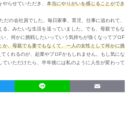
をやらせていただき、
本当にやりがいを感じることができ
るただの会社員でした。毎日家事、育児、仕事に追われて、
える、みたいな生活を送っていました。でも、母親でもな
たい、何かに挑戦したいっていう気持ちが強くなってプロF
とか、母親でも妻でもなくて、一人の女性として何かに挑
えてくれるのが、起業やプロFかもしれません。もし気にな
していただけたら、半年後には私のように人生が変わって
T
L
E
w
i
m
i
n
a
t
e
i
t
l
e
r