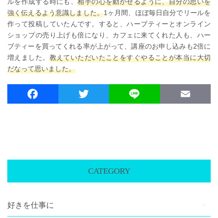
ルを作成する時にも、
相手の心を動かせるように、自分の思いを
強く伝えるよう意識しました。
1ヶ月間、ほぼ毎日自分でリールを
作って投稿していたんです。すると、ハーブティーとオンライン
ショップの売り上げも倍になり、カフェに来てくれた人も、ハー
ブティーを買ってくれる率が上がって、講座のお申し込みも2倍に
増えました。
教えていただいたことをすぐやることが本当に大切
だなって思いました。
F
T
L
E
a
w
i
m
c
i
n
a
e
t
e
i
b
t
l
o
e
CATEGORY
o
r
k
好きを仕事に