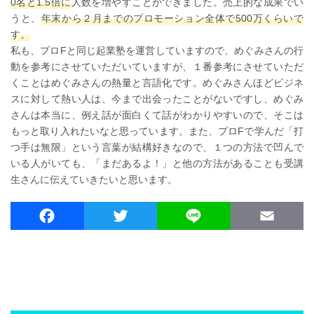
0名と1.5倍に
人数を増やすことができました。売上的な成果でい
うと、
年末から２月までのプロモーション全体で500万くらいで
す。
私も、プロFと同じ起業塾を運営していますので、めぐみさんの行
動を参考にさせていただいていますが、１番参考にさせていただ
くことはめぐみさんの熱量と言語化です。めぐみさんほどビジネ
スに対して熱い人は、今まで出会ったことがないですし、めぐみ
さんは本当に、例え話が面白くて話がわかりやすいので、そこは
もっと取り入れたいなと思っています。また、プロFで学んだ「打
つ手は無限」という言葉が結構好きなので、１つの方法で凹んで
いる人がいても、「まだあるよ！」と他の方法があることも受講
生さんに伝えていきたいと思います。
F
T
L
E
a
w
i
m
c
i
n
a
e
t
e
i
b
t
l
o
e