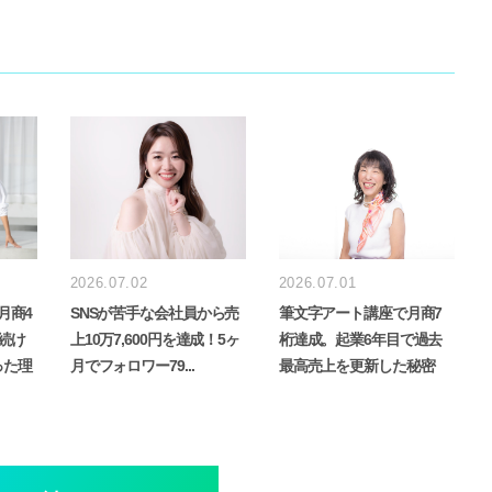
e
r
2026.07.02
2026.07.01
月商4
SNSが苦手な会社員から売
筆文字アート講座で月商7
続け
上10万7,600円を達成！5ヶ
桁達成。起業6年目で過去
った理
月でフォロワー79...
最高売上を更新した秘密