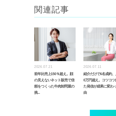
o
関連記事
o
k
2026.07.21
2026.07.11
前年比売上150％超え。顔
紹介だけで6名成約、
の見えないネット販売で信
0万円超え。コツコツ
頼をつくった牛肉卸問屋の
た発信が成果に変わ
挑...
由