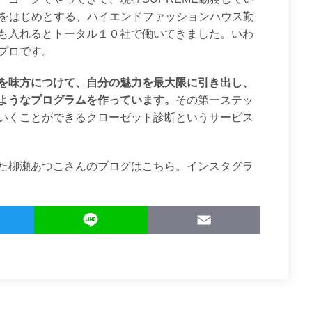
ンをはじめとする、ハイエンドファッションハウス勤
も入れるとトータル１０社で働いてきました。いわ
プロです。
を味方につけて、自分の魅力を最大限に引き出し、
ようなプログラムを作っています。
その第一ステッ
いくことができるクローゼット診断というサービス
た柳瀬あつこさんのブログは
こちら。
インスタグラ
T
L
E
w
i
m
i
n
a
t
e
i
t
l