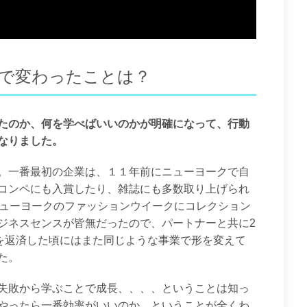
後で変わったことは？
たのか、何を学べばいいのかが明確になって、行動
なりました。
。一番最初の企業は、１１年前にニューヨークで自
コンペにも入賞したり、雑誌にも多数取り上げられ
ニューヨークのファッションウイークにコレクション
ジネスセンスが皆無だったので、パートナーと共に2
金を返済した頃にはまた同じような事業で形を変えて
た。
失敗から学ぶことで成長、、、、ということは知っ
やったら一番効率がいいのか、ということが全くわ