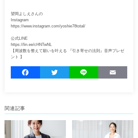
望岡よしえさんの
Instagram
https://www.instagram.com/yoshie78total/
公式LINE
https://lin.ee/cHNTwNL
【周波数を整えて願いを叶える 『引き寄せの法則』音声プレゼ
ント 】
F
T
L
E
a
w
i
m
c
i
n
a
e
t
e
i
b
t
l
関連記事
o
e
o
r
k