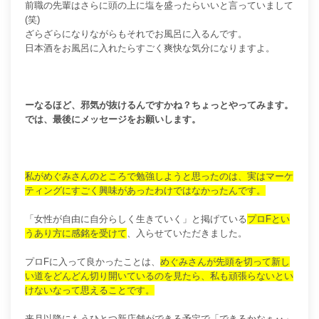
前職の先輩はさらに頭の上に塩を盛ったらいいと言っていまして
(笑)
ざらざらになりながらもそれでお風呂に入るんです。
日本酒をお風呂に入れたらすごく爽快な気分になりますよ。
ーなるほど、邪気が抜けるんですかね？ちょっとやってみます。
では、最後にメッセージをお願いします。
私がめぐみさんのところで勉強しようと思ったのは、実はマーケ
ティングにすごく興味があったわけではなかったんです。
「女性が自由に自分らしく生きていく」と掲げている
プロFとい
うあり方に感銘を受けて
、入らせていただきました。
プロFに入って良かったことは、
めぐみさんが先頭を切って新し
い道をどんどん切り開いているのを見たら、私も頑張らないとい
けないなって思えること
です。
来月以降にもうひとつ新店舗ができる予定で「できるかなぁ‥」