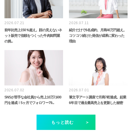
2026.07.21
2026.07.11
前年比売上150％超え。顔の見えないネ
紹介だけで6名成約、月商40万円超え。
ット販売で信頼をつくった牛肉卸問屋
コツコツ続けた発信が成果に変わった
の挑...
理由
2026.07.02
2026.07.01
SNSが苦手な会社員から売上10万7,600
筆文字アート講座で月商7桁達成。起業
円を達成！5ヶ月でフォロワー79...
6年目で過去最高売上を更新した秘密
もっと読む