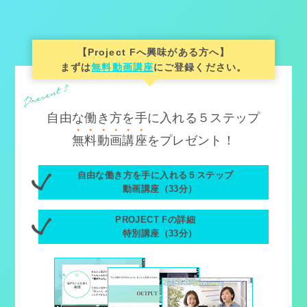
【Project Fへ興味がある方へ】
まずは
無料動画講座
にご登録ください。
自由な働き方を手に入れる５ステップ
無
料
動
画
講
座
をプレゼント！
自由な働き方を手に入れる５ステップ
動画講座（33分）
PROJECT Fの詳細
特別講座（33分）