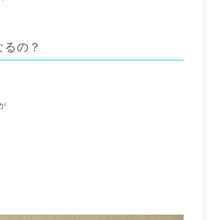
なるの？
が