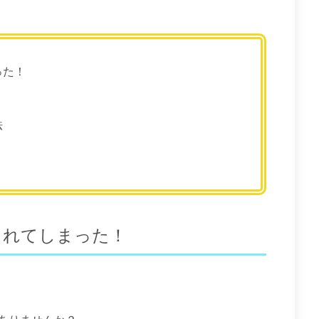
った！
法
されてしまった！