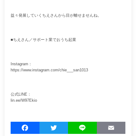
益々発展していくちえさんから目が離せませんね。
■ちえさん／サポート業でおうち起業
Instagram
：
https://www.instagram.com/chie___san1013
公式LINE：
lin.ee/W97Ekio
F
T
L
E
a
w
i
m