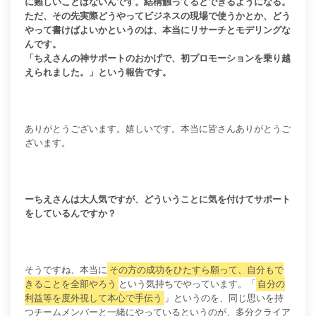
に難しいことはないんです。結構触ってるとできるようになる。
ただ、その先実際どうやってビジネスの現場で使うかとか、どう
やって書けばよいかというのは、本当にリサーチとモデリングな
んです。
「ちえさんの神サポートのおかげで、初プロモーションを乗り越
えられました。」という報告です。
ありがとうございます。嬉しいです。本当に皆さんありがとうご
ざいます。
ーちえさんは大人気ですが、どういうことに気を付けてサポート
をしているんですか？
そうですね、本当に
その方の成功をひたすら願って、自分もで
きることを全部やろう
という気持ちでやっています。「
自分の
利益等を度外視して本心で手伝う
」というのを、
同じ思いを持
つチームメンバーと一緒にやっている
というのが、多分クライア