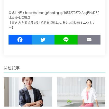
公式LINE：
https://s.lmes.jp/landing-qr/1657270870-ApgENaDE?
uLand=LICRkG
【書き方を変えるだけで満員御礼になる8つの動画ミニセミナ
ー】
F
T
L
E
a
w
i
m
c
i
n
a
e
t
e
i
b
t
l
関連記事
o
e
o
r
k