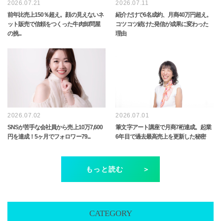
2026.07.21
2026.07.11
前年比売上150％超え。顔の見えないネ
紹介だけで6名成約、月商40万円超え。
ット販売で信頼をつくった牛肉卸問屋
コツコツ続けた発信が成果に変わった
の挑...
理由
2026.07.02
2026.07.01
SNSが苦手な会社員から売上10万7,600
筆文字アート講座で月商7桁達成。起業
円を達成！5ヶ月でフォロワー79...
6年目で過去最高売上を更新した秘密
もっと読む
CATEGORY