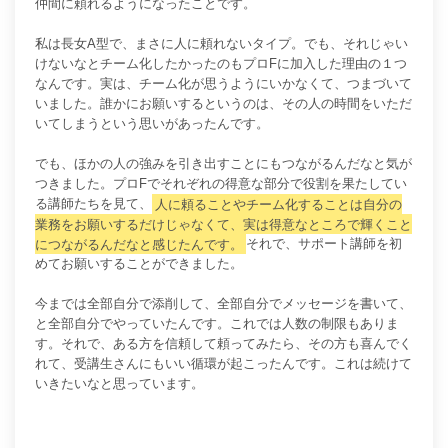
仲間に頼れるようになったことです。
私は長女A型で、まさに人に頼れないタイプ。でも、それじゃい
けないなとチーム化したかったのもプロFに加入した理由の１つ
なんです。
実は、チーム化が思うようにいかなくて、つまづいて
いました。
誰かにお願いするというのは、その人の時間をいただ
いてしまうという思いがあったんです。
でも、ほかの人の強みを引き出すことにもつながるんだなと気が
つきました。プロFでそれぞれの得意な部分で役割を果たしてい
る講師たちを見て、
人に頼ることやチーム化することは自分の
業務をお願いするだけじゃなくて、実は得意なところで輝くこと
につながるんだなと感じたんです。
それで、サポート講師を初
めてお願いすることができました。
今までは全部自分で添削して、全部自分でメッセージを書いて、
と全部自分でやっていたんです。これでは人数の制限もありま
す。
それで、ある方を信頼して頼ってみたら、その方も喜んでく
れて、受講生さんにもいい循環が起こったんです。これは続けて
いきたいなと思っています。