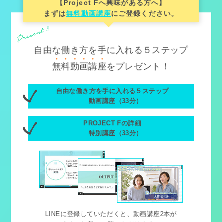
【Project Fへ興味がある方へ】
まずは
無料動画講座
にご登録ください。
自由な働き方を手に入れる５ステップ
無
料
動
画
講
座
をプレゼント！
自由な働き方を手に入れる５ステップ
動画講座（33分）
PROJECT Fの詳細
特別講座（33分）
LINEに登録していただくと、動画講座2本が