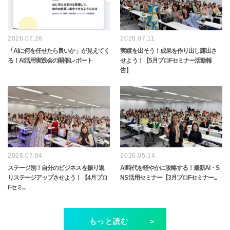
2026.07.26
2026.07.11
「AIに何を任せたら良いか」が見えてく
実績を出そう！成果を作り出し露出さ
る！AI活用実践会の開催レポート
せよう！【5月プロFセミナー活動報
告】
2026.07.04
2026.05.14
ステージ別！自分のビジネスを振り返
AI時代を軽やかに攻略する！最新AI・S
りステージアップさせよう！【4月プロ
NS活用セミナー【3月プロFセミナー...
Fセミ...
もっと読む