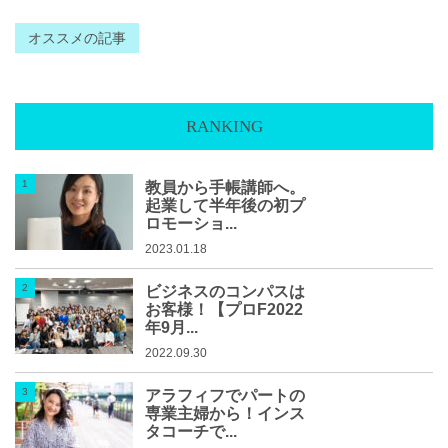
オススメの記事
RANKING
教員から手帳講師へ。
起業して半年後の初プ
ロモーショ...
2023.01.18
ビジネスのコンパスは
お客様！【プロF2022
年9月...
2022.09.30
アラフィフでパートの
専業主婦から！インス
タコーチで...