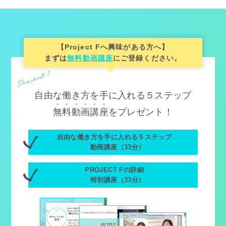
【Project Fへ興味がある方へ】
まずは
無料動画講座
にご登録ください。
自由な働き方を手に入れる５ステップ
無
料
動
画
講
座
をプレゼント！
自由な働き方を手に入れる５ステップ
動画講座（33分）
PROJECT Fの詳細
特別講座（33分）