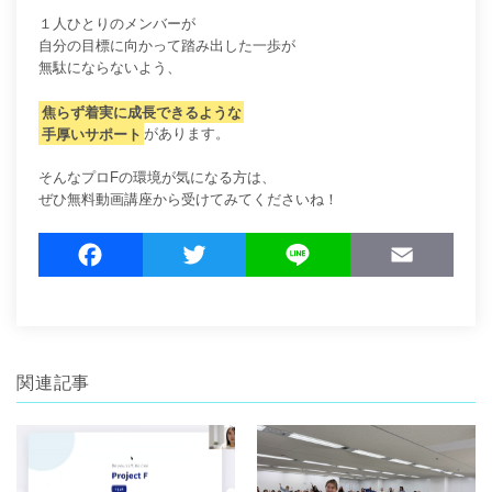
１人ひとりのメンバーが
自分の目標に向かって踏み出した一歩が
無駄にならないよう、
焦らず着実に成長できるような
手厚いサポート
があります。
そんなプロFの環境が気になる方は、
ぜひ無料動画講座から受けてみてくださいね！
F
T
L
E
a
w
i
m
c
i
n
a
e
t
e
i
b
t
l
関連記事
o
e
o
r
k